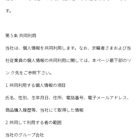
す。
第 5 条 共同利用
当社は、個人情報を共同利用します。なお、求職者さまおよび当
社従業員の個人情報の共同利用に関しては、本ページ最下部のリ
TOP
COMPANY
会社情報
ン ク先をご参照下さい。
NEWS
ニュース
BRANDS
ブランド
SHOPLIST
ショップリスト
RECRUIT
採用情報
1. 共同利用する個人情報の項目
TERMS & SERVICES
利用規約
PRIVACY POLICY
プライバシーポリシー
CONTACT
お問い合わせ
氏名、性別、生年月日、住所、電話番号、電子メールアドレス、
商品購入履歴等、当社にて取得した情報
2. 共同して利用する者の範囲
当社のグループ会社